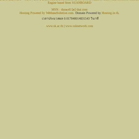
Engine based from SUANBOARD
MSN : duracell [at] thai.com
Hosting Powered by
WebbaseSolution.com
. Domain Powered by
Hosting.in.th
.
เวลาประมวลผล 0.017848014831543 วินาที
www.sk.ac.th
|
www.osknetwork.com