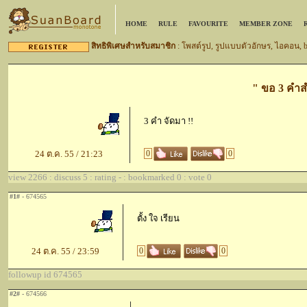
HOME
RULE
FAVOURITE
MEMBER ZONE
สิทธิพิเศษสำหรับสมาชิก
: โพสต์รูป, รูปแบบตัวอักษร, ไอคอน,
" ขอ 3 คำส
3 คำ จัดมา !!
24 ต.ค. 55 / 21:23
0
0
view 2266 : discuss 5 : rating - : bookmarked 0 : vote 0
#1#
- 674565
ตั้ง ใจ เรียน
24 ต.ค. 55 / 23:59
0
0
followup id 674565
#2#
- 674566