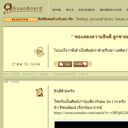
HOME
RULE
FAVOURITE
MEMBER ZONE
สิทธิพิเศษสำหรับสมาชิก
: โพสต์รูป, รูปแบบตัวอักษร, ไอคอน,
" ขอแสดงความยินดี ลูกชายอา
ไม่แน่ใจว่าพี่เค้าเป็นศิษย์เก่าด้วยรึเปล่า แต่คิ
27 ต.ค. 55 / 16:04
0
0
view 3269 : discuss 3 : rating - : bookmarked 0 : vote 2
#1#
- 674583
ยินดีด้วยครับ
ใช่ครับเป็นศิษย์เก่ารุ่นเดียวกับผม รุ่น 119 ครับ
มิว สิชณพัฒน์ เจียรนัยอาภรณ์
https://www.youtube.com/watch?v=-cDEJj422l