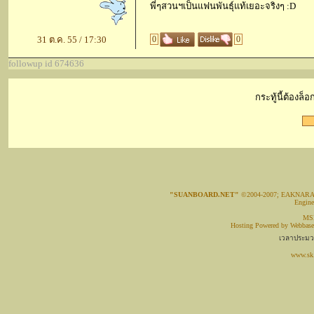
พี่ๆสวนฯเป็นแฟนพันธุ์แท้เยอะจริงๆ :D
31 ต.ค. 55 / 17:30
0
0
followup id 674636
กระทู้นี้ต้องล
"SUANBOARD.NET"
©2004-2007; EAKNAR
Engin
MSN
Hosting Powered by
Webbase
เวลาประมวล
www.sk.