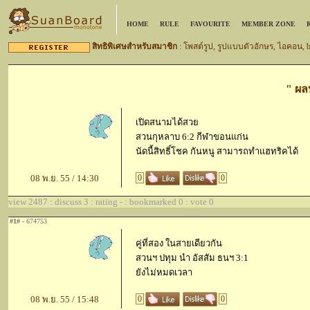
HOME
RULE
FAVOURITE
MEMBER ZONE
สิทธิพิเศษสำหรับสมาชิก
: โพสต์รูป, รูปแบบตัวอักษร, ไอคอน,
" ผล
เปิดสนามได้สวย
สวนกุหลาบ 6:2 กีฬาขอนแก่น
นัดนี้สิทธิ์โชค กันหนู สามารถทำแฮทริคได้
08 พ.ย. 55 / 14:30
0
0
view 2487 : discuss 3 : rating - : bookmarked 0 : vote 0
#1#
- 674753
คู่ที่สอง ในสายเดียวกัน
สวนฯ ปทุม นำ อัสสัม ธนฯ 3:1
ยังไม่หมดเวลา
08 พ.ย. 55 / 15:48
0
0