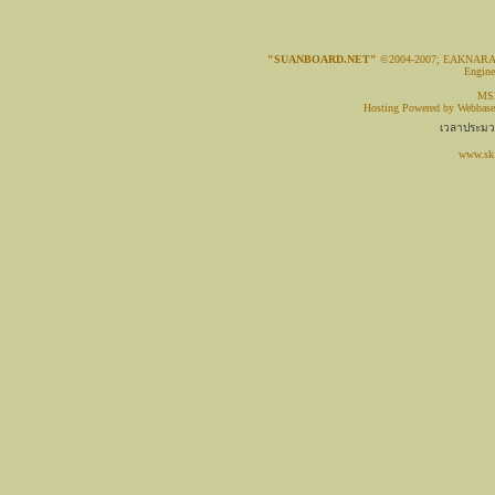
"SUANBOARD.NET"
©2004-2007; EAKNAR
Engin
MSN
Hosting Powered by
Webbase
เวลาประมวล
www.sk.