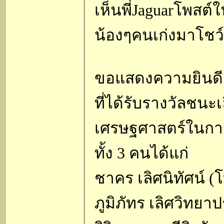
เห็นพี่Jaguarโพสต์
น้องๆคนเก่งมาโชว์
ขอแสดงความยินดีกั
ที่ได้รับรางวัลชน
เศรษฐศาสตร์ในการ
ทั้ง 3 คนได้แก่
ชาคร เลิศนิทัศน์ (
ภูมิภัทร เลิศวิทยา