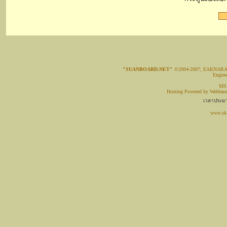
"SUANBOARD.NET"
©2004-2007; EAKNAR
Engin
MSN
Hosting Powered by
Webbase
เวลาประมว
www.sk.