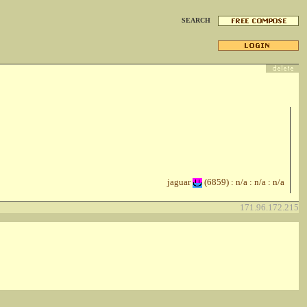
SEARCH
jaguar
(6859) : n/a : n/a : n/a
171.96.172.215