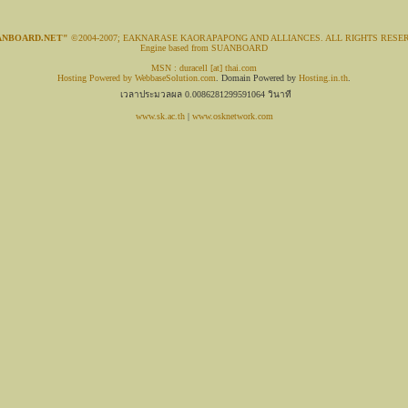
ANBOARD.NET"
©2004-2007; EAKNARASE KAORAPAPONG AND ALLIANCES. ALL RIGHTS RESE
Engine based from SUANBOARD
MSN : duracell [at] thai.com
Hosting Powered by
WebbaseSolution.com
. Domain Powered by
Hosting.in.th
.
เวลาประมวลผล 0.0086281299591064 วินาที
www.sk.ac.th
|
www.osknetwork.com